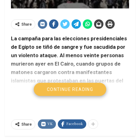
Share
La campaña para las elecciones presidenciales
de Egipto se tiñó de sangre y fue sacudida por
un violento ataque. Al menos veinte personas
murieron ayer en El Cairo, cuando grupos de
matones cargaron contra manifestantes
islamistas que protestaban en las puertas del
Ministerio de Defensa por la proscripción del
CONTINUE READING
candidato presidencial del salafismo.
VK
Facebook
Share