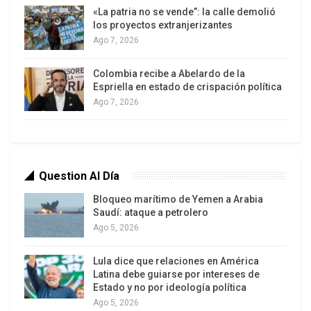
Entre adoquines y cristales, centenares de
«La patria no se vende”: la calle demolió
jóvenes resistieron con palos y barrotes para
los proyectos extranjerizantes
defenderse de un posible nuevo ataque, mientras
Ago 7, 2026
algunos salafistas rezaban junto al diputado
Colombia recibe a Abelardo de la
islamista Mamduh Ismail. La acampada había
Espriella en estado de crispación política
comenzado el viernes en protesta contra la
Ago 7, 2026
decisión de la Comisión Electoral de rechazar la
candidatura a la presidencia del jeque salafista
Abu Ismail. La mayoría de los manifestantes
también rechaza a la Junta Militar, máxima
Question Al Día
autoridad política de Egipto actualmente. Desde
Bloqueo marítimo de Yemen a Arabia
un improvisado hospital de campaña levantado
Saudí: ataque a petrolero
con algunas mantas y lonas, el médico y vocero
Ago 5, 2026
Tarek Said consignó que el número de muertos en
Lula dice que relaciones en América
los ataques rondaba la veintena, dato confirmado
Latina debe guiarse por intereses de
también por fuerzas de seguridad. El portavoz
Estado y no por ideología política
señaló que su equipo sanitario había recibido al
Ago 5, 2026