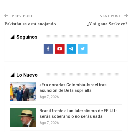
PREV POST
NEXT POST
Pakistán se está enojando
¿Y si gana Sarkozy?
A pesar del despliegue de policías y miembros del
Seguinos
ejército, que había impuesto una relativa calma en
la capital egipcia, las señales de la batalla campal
en el barrio de Abasiya eran evidentes en el
mediodía cairota. Varios manifestantes
denunciaron que los baltaguiya (agitadores)
Lo Nuevo
atacaron con armas de fuego, piedras y bombas
«Era dorada» Colombia-Israel tras
molotov el acampe que mantenían salafistas y
asunción de De la Espriella
revolucionarios frente a la sede ministerial, lo que
Ago 7, 2026
desencadenó una serie de enfrentamientos que
Brasil frente al unilateralismo de EE.UU.:
culminó recién con la llegada de las fuerzas de
serás soberano o no serás nada
seguridad.
Ago 7, 2026