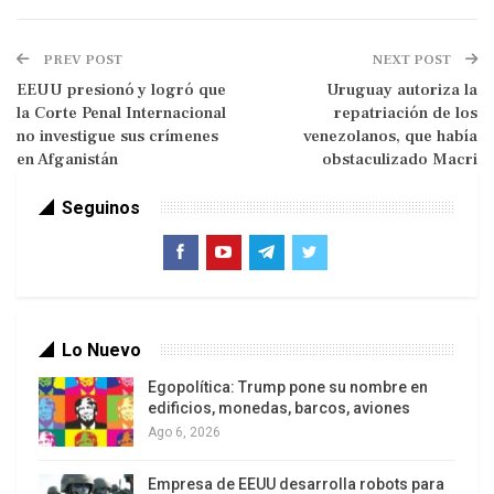
Y eso se nota cada vez más en casi todos los
espacios de integración. Washington está
PREV POST
NEXT POST
forzando a cambiar la lógica de inserción,
EEUU presionó y logró que
Uruguay autoriza la
provocando un reordenamiento geopolítico en
la Corte Penal Internacional
repatriación de los
Latinoamérica, viraje que será determinante en
no investigue sus crímenes
venezolanos, que había
unos años cuando se visualice mejor cómo la
en Afganistán
obstaculizado Macri
región se transforma no sólo al interior sino
Seguinos
también en su relación con el exterior.
EEUU usa todas las armas de una guerra híbrida y
Lo Nuevo
multidimensional (llamada de quinta generación),
Egopolítica: Trump pone su nombre en
que van desde la amenaza de intervención
edificios, monedas, barcos, aviones
armada, pasando por una guerra psicológica
Ago 6, 2026
permanente por medios masivos de
comunicación trasnacionales y las llamadas
Empresa de EEUU desarrolla robots para