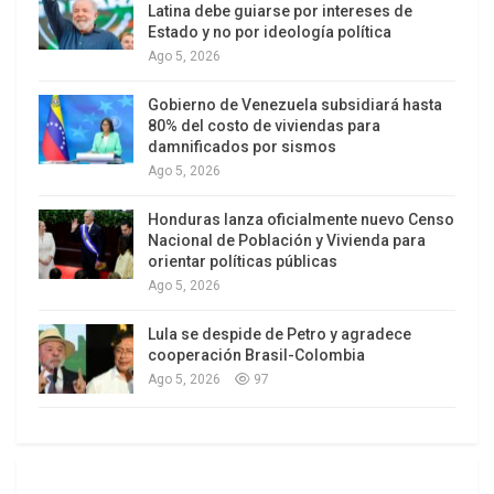
Latina debe guiarse por intereses de
que el próximo paso sea la reactivación de la
Estado y no por ideología política
exbase militar estadounidense en Manta.
Ago 5, 2026
La campaña de guerra psicológica en el caso
Gobierno de Venezuela subsidiará hasta
venezolano ha estado dirigida a crear identidades
80% del costo de viviendas para
damnificados por sismos
políticas no solo contrapuestas, tratando que las
Ago 5, 2026
mismas adquieran un carácter insalvable incluso
desde el punto de vista político y social. La misma
Honduras lanza oficialmente nuevo Censo
Nacional de Población y Vivienda para
práctica se aplica a diversos países de la región.
orientar políticas públicas
Ago 5, 2026
Viejos planes balcanizadores
Lula se despide de Petro y agradece
cooperación Brasil-Colombia
Ago 5, 2026
97
Durante el siglo pasado se habló de una teoría
conspirativa, el plan Andinia. complot para
desmembrar la Patagonia de la Argentina y de