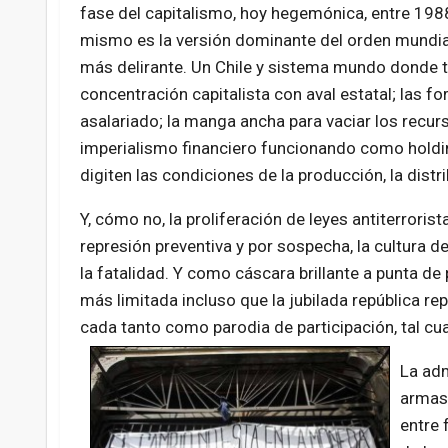
fase del capitalismo, hoy hegemónica, entre 1988 
mismo es la versión dominante del orden mundial.
más delirante. Un Chile y sistema mundo donde to
concentración capitalista con aval estatal; las f
asalariado; la manga ancha para vaciar los recurs
imperialismo financiero funcionando como holdi
digiten las condiciones de la producción, la distr
Y, cómo no, la proliferación de leyes antiterrori
represión preventiva y por sospecha, la cultura d
la fatalidad. Y como cáscara brillante a punta d
más limitada incluso que la jubilada república rep
cada tanto como parodia de participación, tal cu
La adm
armas,
entre 