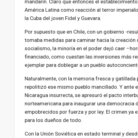
mandarín. Claro que entonces el establecimiento
América Latina como reacción al terror imperialis
la Cuba del joven Fidel y Guevara.
Por supuesto que en Chile, con un gobierno -res
tomaba medidas para caminar hacia la creación de
socialismo, la minoría en el poder dejó caer –h
financiado, como cuestan las inversiones más re
ejemplar para doblegar a un pueblo autoconcien
Naturalmente, con la memoria fresca y gatillada po
repolitizó ese mismo pueblo mancillado. Y ante el 
Nicaragua insurrecta, se apresuró el pacto interb
norteamericana para inaugurar una democracia de
empobrecidos por fuerza y por ley. El crimen ya
para los dueños de todo.
Con la Unión Soviética en estado terminal y des