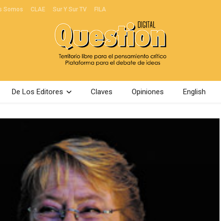
s Somos
CLAE
Sur Y Sur TV
FILA
De Los Editores
Claves
Opiniones
English