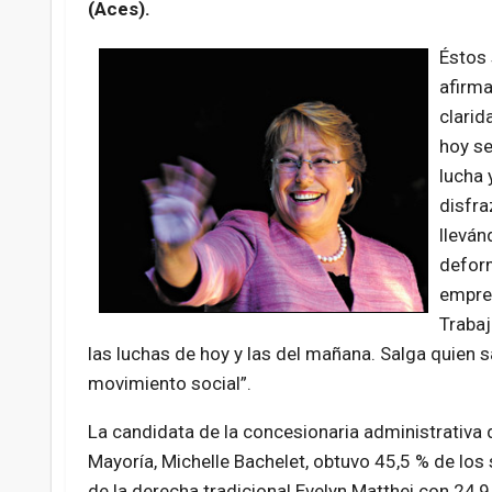
(Aces).
Éstos 
afirma
clarid
hoy se
lucha 
disfr
lleván
deform
empres
Trabaj
las luchas de hoy y las del mañana. Salga quien 
movimiento social”.
La candidata de la concesionaria administrativa
Mayoría, Michelle Bachelet, obtuvo 45,5 % de los
de la derecha tradicional Evelyn Matthei con 24,9 