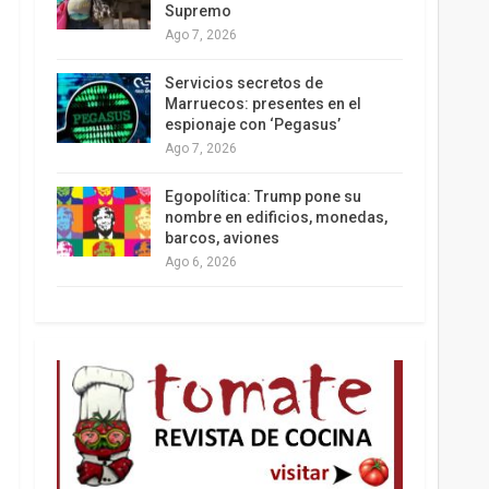
Supremo
Ago 7, 2026
Los latinos le van dando la espalda a Trump
Servicios secretos de
Marruecos: presentes en el
espionaje con ‘Pegasus’
Ago 7, 2026
Egopolítica: Trump pone su
nombre en edificios, monedas,
barcos, aviones
Ago 6, 2026