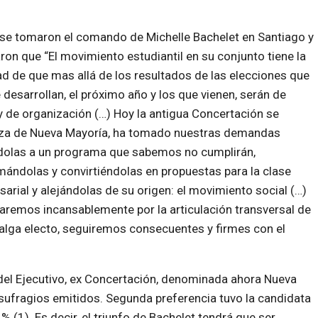
se tomaron el comando de Michelle Bachelet en Santiago y
ron que “El movimiento estudiantil en su conjunto tiene la
ad de que mas allá de los resultados de las elecciones que
 desarrollan, el próximo año y los que vienen, serán de
y de organización (…) Hoy la antigua Concertación se
aza de Nueva Mayoría, ha tomado nuestras demandas
dolas a un programa que sabemos no cumplirán,
ándolas y convirtiéndolas en propuestas para la clase
arial y alejándolas de su origen: el movimiento social (…)
aremos incansablemente por la articulación transversal de
salga electo, seguiremos consecuentes y firmes con el
 del Ejecutivo, ex Concertación, denominada ahora Nueva
 sufragios emitidos. Segunda preferencia tuvo la candidata
% (1). Es decir, el triunfo de Bachelet tendrá que ser