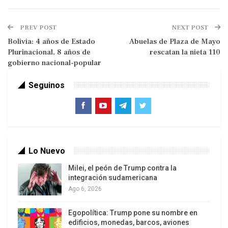
PREV POST
NEXT POST
Bolivia: 4 años de Estado
Abuelas de Plaza de Mayo
El capital financiero, que había nacido para apoyar
Plurinacional, 8 años de
rescatan la nieta 110
la inversión productiva, en este período histórico
gobierno nacional-popular
se ha autonomizado y ganado el rol hegemónico
Seguinos
en el capitalismo. El sistema bancario no se
dedica prioritariamente a financiar las inversiones
productivas o a la investigación o incluso al
consumo, sino a comprar y a vender papeles, en
una actividad estrictamente especulativa.
Lo Nuevo
Es un capital que recibe tratamiento preferencial
Milei, el peón de Trump contra la
integración sudamericana
porque las tasas de interés son más altas que las
Ago 6, 2026
tasas de ganancia, se gana más en las Bolsas de
Valores que financiando al capital productivo. Se
Egopolítica: Trump pone su nombre en
pagan menos impuestos, porque los gobiernos,
edificios, monedas, barcos, aviones