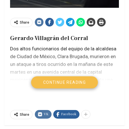
Share
Gerardo Villagrán del Corral
Dos altos funcionarios del equipo de la alcaldesa
de Ciudad de México, Clara Brugada, murieron en
un ataque a tiros ocurrido en la mañana de este
martes en una avenida central de la capital
mexicana. Brugada informó que se trató de una
CONTINUE READING
«agresión directa» contra su secretaria particular,
Ximena Guzmán Cuevas, y el asesor de gobierno
José Muñoz Vega.
VK
Facebook
Share
El ataque a los colaboradores de la jefa de
Gobierno ocurrió alrededor de las 7:15 horas del