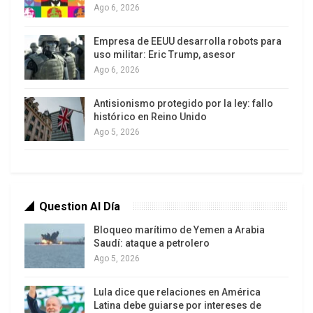
Ago 6, 2026
Empresa de EEUU desarrolla robots para
uso militar: Eric Trump, asesor
Ago 6, 2026
Antisionismo protegido por la ley: fallo
histórico en Reino Unido
Ago 5, 2026
Ximena Guzmán Cuevas y José Muñoz Vega,
secretaria particular y asesor principal de la jefa
de Gobierno, Clara Brugada, fueron asesinadosen
Question Al Día
la alcaldía Benito Juárez de la capital. Los
Bloqueo marítimo de Yemen a Arabia
asesinos se desplazaban en una motocicleta que
Saudí: ataque a petrolero
supuestamente fue hallada horas después en las
Ago 5, 2026
inmediaciones. En la vecina Iztacalco se localizó
Lula dice que relaciones en América
una camioneta que habría estado involucrada en
Latina debe guiarse por intereses de