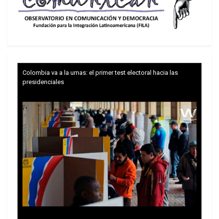
realizan su trabajo todos los días”. Al margen.
Colombia va a la urnas: el primer test electoral hacia las
presidenciales
Guzmán era licenciada en Sociología por la
Universidad Autónoma Metropolitana (UAM) y,
desde septiembre de 2023, trabajaba como
secretaria particular en la alcaldía de Iztapalapa.
Por su parte, Muñoz era licenciado en Ciencia
Política y Administración Pública, y se había
desempeñado como asesor en el Poder
Legislativo en distintos momentos. Fue asesor en