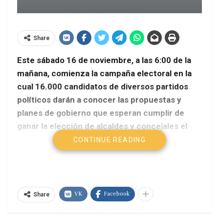
Share
Este sábado 16 de noviembre, a las 6:00 de la
mañana, comienza la campaña electoral en la
cual 16.000 candidatos de diversos partidos
políticos darán a conocer las propuestas y
planes de gobierno que esperan cumplir de
ganar la elección de alcaldes y concejales el
próximo 8 de diciembre.
CONTINUE READING
AVN
Serán 20 días los reglamentarios para dar
VK
Facebook
continuidad a los recorridos, discursos y
Share
reuniones comunitarias que caracterizan los