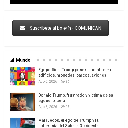
Trump y las drogas: la viga en los propios ojos
Suscribete al boletín - COMUNICAN
Mundo
Egopolítica: Trump pone su nombre en
edificios, monedas, barcos, aviones
Ago 6, 2026
96
Donald Trump, frustrado y víctima de su
Los latinos le van dando la espalda a Trump
egocentrismo
Ago 6, 2026
95
Marruecos, el ego de Trump y la
soberanía del Sahara Occidental