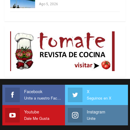
Ago 5, 2026
Facebook
X
Unite a nuestro Facebook
Seguinos en X
Youtube
Instagram
Dale Me Gusta
Unite