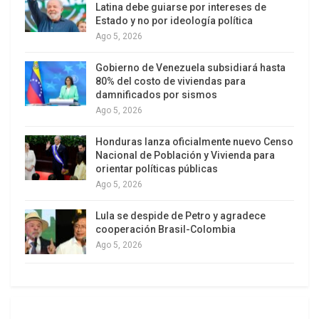
Latina debe guiarse por intereses de
Estado y no por ideología política
La desnutrición genera estragos entre los
Ago 5, 2026
indigentes y más de cuatro millones de personas
Gobierno de Venezuela subsidiará hasta
han ingresado al submundo de la pobreza. La
80% del costo de viviendas para
clase media hace malabarismo para mantener los
damnificados por sismos
Ago 5, 2026
gastos de escolaridad, cobertura médica y
transporte, liquidando ahorros, contrayendo
Honduras lanza oficialmente nuevo Censo
deudas y consumiendo segundas marcas.
Nacional de Población y Vivienda para
orientar políticas públicas
El sufrimiento es mucho mayor para los 95.000
Ago 5, 2026
despedidos del sector privado y los 25.000
Lula se despide de Petro y agradece
licenciados de la administración pública. Milei se
cooperación Brasil-Colombia
enorgullece de esa sangría y promete echar a
Ago 5, 2026
otros 50.000 empleados estatales, para dejar en
la calle al 30% de los contratados. Ya instauró el
principio de esa cirugía y celebra la desgracia del
desempleo.