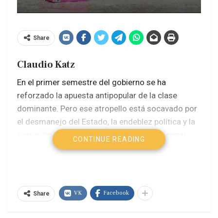
Share
Claudio Katz
En el primer semestre del gobierno se ha
reforzado la apuesta antipopular de la clase
dominante. Pero ese atropello está socavado por
el desmanejo del Estado, la endeblez política y la
regresión económica. Milei intenta compensar
CONTINUE READING
esas inconsistencias con mayor protagonismo en
el exterior, pero afronta una significativa
resistencia popular. Cuenta con el socorro de la
derecha convencional y aprovecha el
VK
Facebook
Share
desconcierto del peronismo, mientras la batalla
principal se define en la calle.