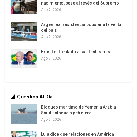
nacimiento, pese al revés del Supremo
Desgracias con responsables
Ago 7, 2026
Ya se han batido todos los récords de
Argentina: resistencia popular a la venta
destrucción del ingreso popular. Nunca se registró
del país
una demolición tan acentuada en tan poco
Ago 7, 2026
tiempo. El nivel de vida ha caído a un piso muy
cercano a la tremenda crisis del 2001. Los
Brasil enfrentado a sus fantasmas
salarios registrados cayeron 21%, el sueldo
Ago 7, 2026
mínimo perdió 30% y las jubilaciones se
derrumbaron 33%.
Question Al Día
Bloqueo marítimo de Yemen a Arabia
Saudí: ataque a petrolero
Ago 5, 2026
Lula dice que relaciones en América