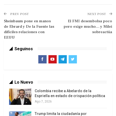
El FMI desembolsa poco pero exige
PREV POST
NEXT POST
mucho… y Milei sobreactúa
Sheinbaum pone en manos
El FMI desembolsa poco
Crueldad manifiesta: el modelo de la
de Ebrard y De la Fuente las
pero exige mucho… y Milei
Argentina de Milei
difíciles relaciones con
sobreactúa
Argentina, México y Perú bajo la lupa de
EEUU
derechos humanos de la ONU
Seguinos
En el primer semestre se han multiplicado los
atropellos del gobierno contra el pueblo. Pero el
desmanejo del Estado, la endeblez política, la
regresión económica y la resistencia popular
Lo Nuevo
socavan esa andanada. Milei intenta compensar
esas inconsistencias con mayor protagonismo en
Colombia recibe a Abelardo de la
Espriella en estado de crispación política
el exterior, mientras aprovecha el socorro de la
Ago 7, 2026
derecha convencional y el desconcierto del
peronismo.
Trump limita la ciudadanía por