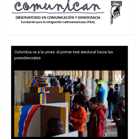
Tasaciones de la Nación. Las acciones
expropiadas se distribuirán en un 51% para el
Estado nacional y el 49% restante entre las
provincias integrantes de la Organización Federal
de Estados Productores de Hidrocarburos
(OFEPHI).
Colombia va a la urnas: el primer test electoral hacia las
presidenciales
La distribución de acciones entre las provincias
que acepten su transferencia se realizará en
forma equitativa, teniendo en cuenta sus
respectivos niveles de producción de
hidrocarburos y de reservas comprobadas.
Se prohíbe la transferencia futura de las acciones
expropiadas sin la autorización del Congreso de la
Nación, votada por las dos terceras partes de sus
miembros.