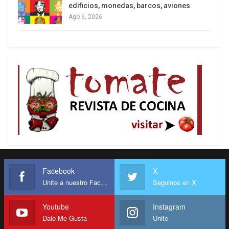
edificios, monedas, barcos, aviones
Ago 6, 2026
Facebook
X
Unite a nuestro Facebook
Seguinos en X
Youtube
Instagram
Dale Me Gusta
Unite