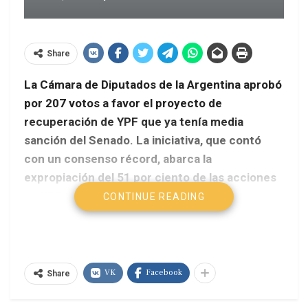
Share
La Cámara de Diputados de la Argentina aprobó
por 207 votos a favor el proyecto de
recuperación de YPF que ya tenía media
sanción del Senado. La iniciativa, que contó
con un consenso récord, abarca la
expropiación del 51 por ciento de las acciones
de YPF y declara «de utilidad pública» y como
CONTINUE READING
«objetivo prioritario» el logro del
autoabastecimiento de hidrocarburos, así
como su explotación, industrialización,
transporte y comercialización.
VK
Facebook
Share
Télam