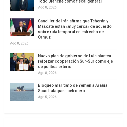
Todd Blanche como fiscal general
y elaborará el Plan Nacional Estratégico para la
Ago 8, 2026
Soberanía Hidrocarburífera de la República
Argentina.
Canciller de Irán afirma que Teherán y
Mascate están «muy cerca» de acuerdo
Se declara de utilidad pública y sujeto a
sobre ruta temporal en estrecho de
Ormuz
expropiación el 51% del patrimonio de YPF S.A.,
Ago 8, 2026
representado por igual porcentaje de las acciones
clase D de dicha empresa pertenecientes a Repsol
Nuevo plan de gobierno de Lula plantea
reforzar cooperación Sur-Sur como eje
YPF S.A., sus controlantes o controladas (hoy con
de política exterior
57,43% del capital).
Ago 8, 2026
La expropiación también comprende al 51 por
Bloqueo marítimo de Yemen a Arabia
ciento de las acciones que Repsol posee en YPF
Saudí: ataque a petrolero
Ago 5, 2026
Gas, la principal firma de comercialización y
fraccionamiento de gas en garrafas.
El proceso se regirá por la Ley de Expropiación, nº
21.499, y la tasación la efectuará el Tribunal de