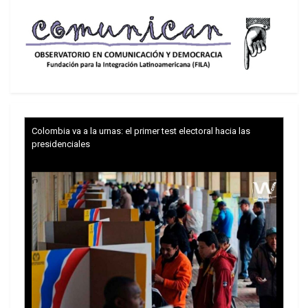
Autónoma de Buenos Aires, seguida por Ushuaia,
Comodoro Rivadavia y Bahía Blanca, en el otro
extremo la mayor pobreza se observa en el Gran
Resistencia, Corrientes, Santiago del Estero y
Concordia. Tomado por regiones los mejores
índices corresponden a la zona Patagónica y los
peores a la Mesopotamia.
Colombia va a la urnas: el primer test electoral hacia las
presidenciales
Las razones que avalan esta tendencia tienen que
ver con la situación existente hacia mediados de
año pasado que fue la que determinó los índices
que ahora aparecen. Ellos se fundan en que, en
ese momento, hubo una desaceleración de la
inflación, una cierta reactivación de la economía y
un mayor empleo.