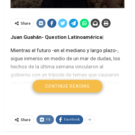
Share
Juan Guahán- Question Latinoamérica|
Mientras el futuro -en el mediano y largo plazo-,
sigue inmerso en medio de un mar de dudas, los
hechos de la última semana vincularon al
gobierno con un trípode de temas que causaron
una conmoción que seguirá viva, al menos en las
CONTINUE READING
próximas semanas. Uno de esos temas es el
índice de pobreza que hizo público el INDEC. Una
sustancial mejora en los índices reconforta al
gobierno, pero hay otras variadas
VK
Facebook
Share
consideraciones que ponen en un lugar más
preciso esos datos.