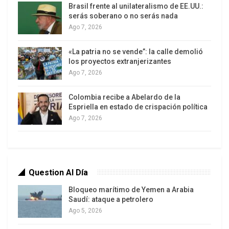
Brasil frente al unilateralismo de EE.UU.:
gobierno, pero…
serás soberano o no serás nada
Ago 7, 2026
«La patria no se vende”: la calle demolió
los proyectos extranjerizantes
Ago 7, 2026
Colombia recibe a Abelardo de la
Espriella en estado de crispación política
Ago 7, 2026
El miércoles, cuando terminaban los días
laborales de esta corta semana, el gobierno
Question Al Día
mostró una carta que tenía en la manga. Ella le
serviría para superar algunos malos tragos.
Bloqueo marítimo de Yemen a Arabia
Saudí: ataque a petrolero
También vendría en su ayuda para que los
Ago 5, 2026
argentinos pudieran pasar este largo fin de