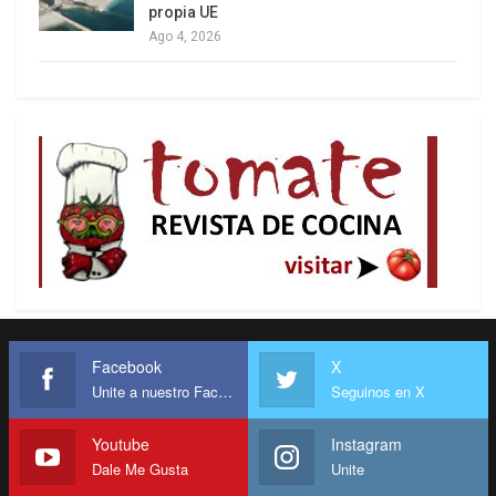
propia UE
Ago 4, 2026
Facebook
X
Unite a nuestro Facebook
Seguinos en X
Youtube
Instagram
Dale Me Gusta
Unite