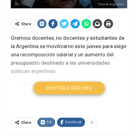
(Tiempo Argentino)
Share
Gremios docentes, no docentes y estudiantes de
la Argentina se movilizaron este jueves para exigir
una recomposición salarial y un aumento del
presupuesto destinado a las universidades
públicas argentinas.
Argentina: La Iglesia criticó al Gobierno
CONTINUE READING
por el avance narco en los barrios
Argentina, la centralidad de Cristina: ¿todo
cambia o…?
Katz: “En Argentina falló el debut de una
VK
Facebook
Share
estrategia de proscripción”