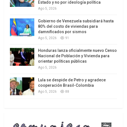
estos temas
.
Estado y no por ideología política
Ago 5, 2026
En un contexto de inflación acumulada superior al
Gobierno de Venezuela subsidiará hasta
200% desde diciembre de 2023, los salarios
80% del costo de viviendas para
universitarios apenas subieron un 90%, lo que
damnificados por sismos
profundiza la pérdida del poder adquisitivo y
Ago 5, 2026
91
genera despidos encubiertos por la no renovación
Honduras lanza oficialmente nuevo Censo
de contratos. La movilización busca revertir esta
Nacional de Población y Vivienda para
situación y garantizar una universidad pública,
orientar políticas públicas
Ago 5, 2026
gratuita, inclusiva y de calidad para todos los
argentinos.
Lula se despide de Petro y agradece
cooperación Brasil-Colombia
Ago 5, 2026
88