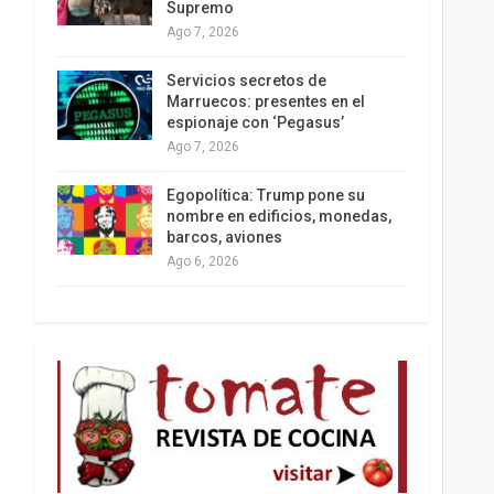
Supremo
Ago 7, 2026
Los latinos le van dando la espalda a Trump
Servicios secretos de
Marruecos: presentes en el
espionaje con ‘Pegasus’
Ago 7, 2026
Egopolítica: Trump pone su
nombre en edificios, monedas,
barcos, aviones
Ago 6, 2026