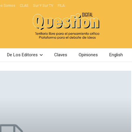
es Somos
CLAE
Sur Y Sur TV
FILA
De Los Editores
Claves
Opiniones
English