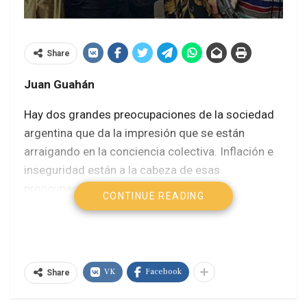
Share
Juan Guahán
Hay dos grandes preocupaciones de la sociedad
argentina que da la impresión que se están
arraigando en la conciencia colectiva. Inflación e
inseguridad están a la cabeza de esas
preocupaciones.
CONTINUE READING
En materia de inflación, la política económica que
dirige el ministro de Economía Sergio Massa está
llegando a su punto crítico. Si bien cuenta con el
VK
Facebook
aval de los principales referentes del poder
Share
económico y también con la simpatía del Fondo