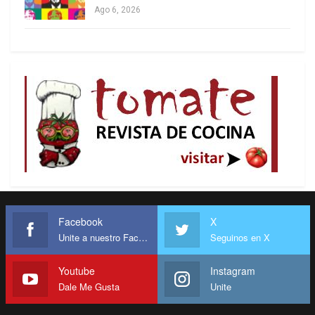
Ago 6, 2026
Sería bueno que tengan presente que la cuestión
ha cambiado y que la droga apunta a destruir
valores y debilitar a las sociedades. Hasta cuándo
se lo va a tolerar es una pregunta cuya respuesta
nadie conoce.
*Analista político y dirigente social argentino,
asociado al Centro Latinoamericano de Análisis
Estratégico (CLAE,
www.estrategia.la
)
Facebook
X
Unite a nuestro Facebook
Seguinos en X
Youtube
Instagram
Dale Me Gusta
Unite