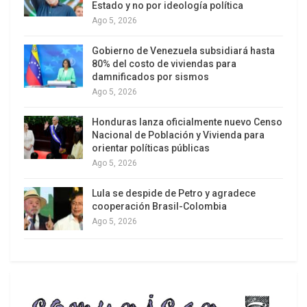
Estado y no por ideología política
que permite naturalizarlo.
Ago 5, 2026
Un fenómeno distinto se da en el caso del
Gobierno de Venezuela subsidiará hasta
narcotráfico. Particularmente cuando éste
80% del costo de viviendas para
alcanza los niveles que hoy tiene en la ciudad de
damnificados por sismos
Ago 5, 2026
Rosario y que dicha situación tiende a expandirse
hacia otras geografías.
Honduras lanza oficialmente nuevo Censo
Nacional de Población y Vivienda para
En estos días llamó la atención la declaración del
orientar políticas públicas
Presidente del Supremo Tribunal de la justicia
Ago 5, 2026
santafesina quien sostuvo: “En Rosario se ha
Lula se despide de Petro y agradece
perdido el control del territorio”. Como el que lo
cooperación Brasil-Colombia
dice está al frente de uno de los poderes
Ago 5, 2026
estatales, la pregunta que surge como lógica es: