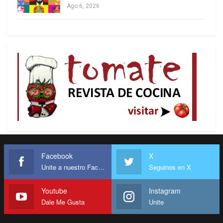
Las reservas internacionales, que habían
Ago 6, 2026
disminuido en 6.300 millones de dólares en el año
hasta el 11 de abril, se recuperan con el generoso
aporte de FMI del martes 15 de abril por 12.000
millones de dólares. Las reservas del BCRA son
positivas por la deuda del Tesoro de la Nación.
Deuda bruta que en la gestión de Milei, hasta abril
de 2025, se acrecentó en 118.483 millones de
dólares, que se emplearon para financiar el déficit
fiscal del gobierno de Alberto Fernández de 5,62%
del PIB (11,3 billones de pesos en diciembre de
2023), el déficit cuasi fiscal del BCRA (pasivo
Facebook
X
financiero constituido por pases pasivos, Leliq y
Unite a nuestro Facebook
Seguinos en X
Notaliq) por 22,7 billones de pesos, y por la
capitalización de intereses que no se pueden
Youtube
Instagram
pagar.
Dale Me Gusta
Unite