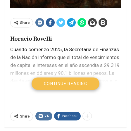
Share
Horacio Rovelli
Cuando comenzó 2025, la Secretaría de Finanzas
de la Nación informó que el total de vencimientos
de capital e intereses en el año ascendía a 29.319
millones en dólares y 90,1 billones en pesos. La
deuda en pesos tiene distintos vencimientos a lo
CONTINUE READING
largo del año, pero desde febrero de 2025 y en
forma creciente los plazos son cada vez más
corto: en las dos licitaciones de abril el 60% de las
refinanciaciones no superan los 60 días de plazo,
VK
Facebook
Share
cuando en 2024 colocaban títulos de deuda en
pesos que vencían este año.