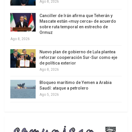
Ago 8, 2026
de los cuales pagan una parte, pero la diferencia
también deben capitalizarla y refinanciarla. No
Canciller de Irán afirma que Teherán y
Mascate están «muy cerca» de acuerdo
pueden pagar los intereses de la deuda y
sobre ruta temporal en estrecho de
acumulan en un monto que crece en forma
Ormuz
exponencial.
Ago 8, 2026
Nuevo plan de gobierno de Lula plantea
reforzar cooperación Sur-Sur como eje
de política exterior
Ago 8, 2026
Bloqueo marítimo de Yemen a Arabia
Saudí: ataque a petrolero
Ago 5, 2026