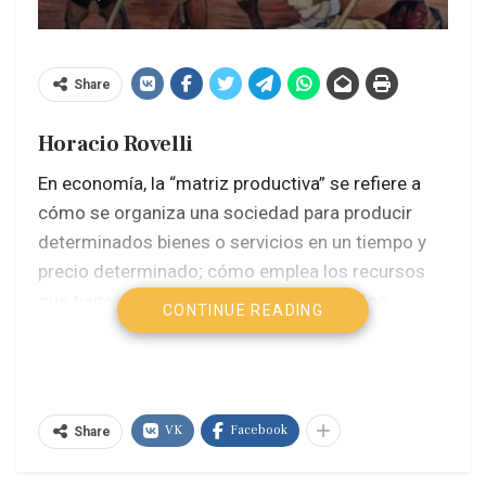
Share
Horacio Rovelli
En economía, la “matriz productiva” se refiere a
cómo se organiza una sociedad para producir
determinados bienes o servicios en un tiempo y
precio determinado; cómo emplea los recursos
que tiene a su disposición (o desarrolla los
CONTINUE READING
inexistentes) para generar procesos de
producción que permitan el crecimiento y el
desarrollo, propendiendo a la generación de
mayor valor agregado, de creación de riqueza y
VK
Facebook
Share
para el bien común, la igualdad de oportunidades
y el progreso.