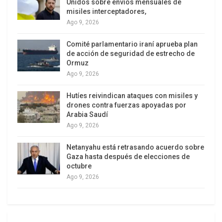
Unidos sobre envíos mensuales de
pesos para no ser pobre (sin contemplar el pago
misiles interceptadores,
de alquiler por una vivienda). Para no caer en la
Ago 9, 2026
indigencia, que es la canasta básica alimentaria
Comité parlamentario iraní aprueba plan
solamente, 428.720 pesos. Mientras que el
de acción de seguridad de estrecho de
salario mínimo vital y móvil para ese mes fue de
Ormuz
Ago 9, 2026
268.056,50 pesos para aquellos trabajadores
mensualizados que cumplen con la jornada
Hutíes reivindican ataques con misiles y
laboral completa, mientras que la hora trabajada
drones contra fuerzas apoyadas por
Arabia Saudí
para los trabajadores jornalizados se establece
Ago 9, 2026
en 1.340,28 pesos.
Netanyahu está retrasando acuerdo sobre
Gaza hasta después de elecciones de
octubre
Ago 9, 2026