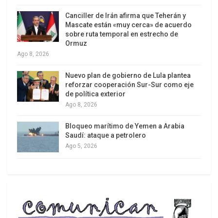
impunidad internacional en los tráficos de toda
Canciller de Irán afirma que Teherán y
índole…) sólo podría resolverse con unas
Mascate están «muy cerca» de acuerdo
Naciones Unidas refundadas, plenamente
sobre ruta temporal en estrecho de
Ormuz
respetadas por todos los países.
Ago 8, 2026
La guerra de Siria, de Yemen, de Somalia,… la
Nuevo plan de gobierno de Lula plantea
situación en Ucrania… la reacción frente al
reforzar cooperación Sur-Sur como eje
llamado Estado Islámico, que requiere una
de política exterior
Ago 8, 2026
contundente y concertada acción a escala
mundial, en lugar de las opacidades (ayudas a los
Bloqueo marítimo de Yemen a Arabia
terroristas por razones “intra-religiosas”) son
Saudí: ataque a petrolero
realidades absolutamente insostenibles. Por otra
Ago 5, 2026
parte, unas Naciones Unidas eficaces y “torres de
vigía” hubieran permitido que la “primavera árabe”
hubiera desembocado en situaciones muy
distintas a las actuales.