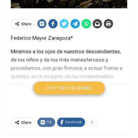
Share
Federico Mayor Zaragoza*
Miremos a los ojos de nuestros descendientes,
de los niños y de los más menesterosos y
procedamos, con gran firmeza, a actuar frente a
quienes, en la vorágine de las irresponsables
políticas económicas actuales, podrían conducir a
CONTINUE READING
la humanidad a una situación inadmisible desde
todos los puntos de vista. Tanto el Papa Francisco
en su valiente Encíclica “ecológica” –“… es ahora
tiempo de acción”- como el Presidente Barak
VK
Facebook
Share
Obama -“nuestra generación es la primera que
hace frente al cambio climático… y la última que