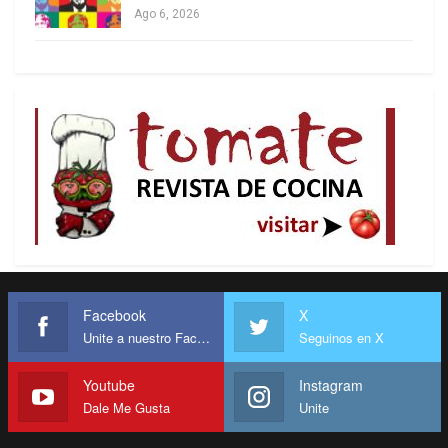
Ago 6, 2026
Teodoro Obiang Nguema Mbasogo,
Sin embargo, el presidente Obiang también alertó
sobre los persistentes desafíos en materia de
seguridad, paz y desarrollo que son la causa de
las crisis humanitarias en la subregión, e hizo un
llamado urgente a sus homólogos a movilizarse
colectivamente para consolidar la paz y traducir
las decisiones políticas en acciones concretas en
beneficio de la población.
Los líderes de África Central también expresaron
Facebook
X
Unite a nuestro Facebook
Seguinos en X
sus felicitaciones al presidente de Gabón, Brice
Clotaire Okigui Nguema por la exitosa conducción
Youtube
Instagram
del proceso de transición en la República,
Dale Me Gusta
Unite
incluyendo la organización del referéndum