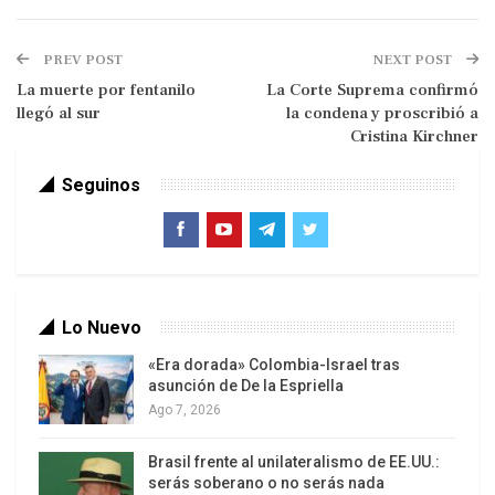
en que Naciones Unidas divide el mundo y está
integrada por República Centroafricana, República
PREV POST
NEXT POST
Democrática del Congo, Angola, Camerún, Guinea
La muerte por fentanilo
La Corte Suprema confirmó
Ecuatorial, Gabón, Burundi, Chad, República del
llegó al sur
la condena y proscribió a
Congo, Ruanda, Santo Tomé y Príncipe. Limita al
Cristina Kirchner
note con África del Note, al este con la Oriental, al
Seguinos
sur con la África Austral y al oeste con el océano
Atlántico y África Occidental. La subregión está
dominada por el río Congo y sus tributarios que
ocupan una cuenca mayor que la de cualquier otro
río, excepto el Amazonas.
Lo Nuevo
«Era dorada» Colombia-Israel tras
asunción de De la Espriella
Ago 7, 2026
Brasil frente al unilateralismo de EE.UU.:
serás soberano o no serás nada