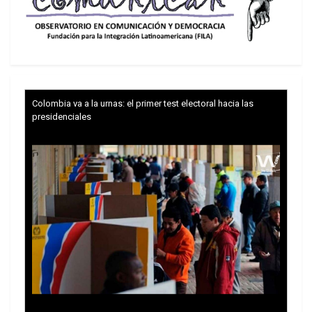
Estados, dialogar y actuar conjuntamente, deviene
la mejor arma para seguir construyendo una
África Central más estable, u
Colombia va a la urnas: el primer test electoral hacia las
presidenciales
nida y próspera.
En el ámbito político y de seguridad, Abarry
también hizo un llamado urgente al
restablecimiento de la paz y la seguridad en el
este de la República Democrática del Congo
(RDC), lamentando la falta de mejora en la
situación sobre el terreno y el considerable coste