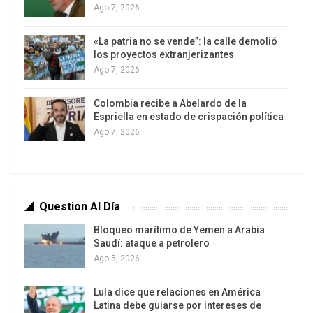
Ago 7, 2026
«La patria no se vende”: la calle demolió
los proyectos extranjerizantes
Ago 7, 2026
Colombia recibe a Abelardo de la
El encuentro, celebrado bajo el lema «Consolidar
Espriella en estado de crispación política
Ago 7, 2026
los logros de la reforma de la CEEAC para a«,
congregó a los líderes regionales, representantes
de instituciones internacionales, ministros y
miembros del cuerpo diplomático acreditado ante
Question Al Día
los Estados miembros de la CEEAC.
Bloqueo marítimo de Yemen a Arabia
Los trabajos brindaron la oportunidad de evaluar
Saudí: ataque a petrolero
el progreso en áreas clave como la reforma
Ago 5, 2026
institucional, la cooperación en materia de
Lula dice que relaciones en América
seguridad y gobernanza, así como la adopción de
Latina debe guiarse por intereses de