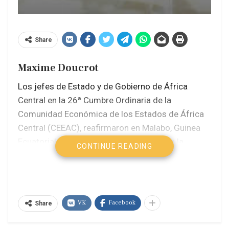
Share
Maxime Doucrot
Los jefes de Estado y de Gobierno de África
Central en la 26ª Cumbre Ordinaria de la
Comunidad Económica de los Estados de África
Central (CEEAC), reafirmaron en Malabo, Guinea
Ecuatorial, su intención de avanzar hacia la
CONTINUE READING
consolidación de la paz y el fortalecimiento de la
integración regional, y convinieron en acelerar la
integración regional y la construcción de una
comunidad de destino en África Central.
VK
Facebook
Share
África Central es una de las veintidós subregiones