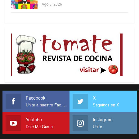
Ago 6, 2026
Facebook
X
Unite a nuestro Facebook
Seguinos en X
Youtube
Instagram
Dale Me Gusta
Unite