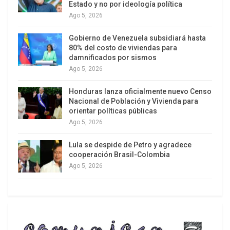
Estado y no por ideología política
usando los pesticidas que las envenenan.
Ago 5, 2026
Las abejas hacen posible la polinización del 75%
Gobierno de Venezuela subsidiará hasta
de las plantas alimenticias que tienen flores. Los
80% del costo de viviendas para
rusos consideran que la generalización del uso de
damnificados por sismos
Ago 5, 2026
las semillas genéticamente modificadas, que
demandan “paquetes tecnológicos” que suponen
Honduras lanza oficialmente nuevo Censo
el uso de pesticidas, puede acabar con las abejas.
Nacional de Población y Vivienda para
orientar políticas públicas
Evalúan que ello pone en peligro el
Ago 5, 2026
funcionamiento de la cadena de alimentos que
nos permiten subsistir.
Lula se despide de Petro y agradece
cooperación Brasil-Colombia
Los rusos acusan a Obama de ser un “hombre de
Ago 5, 2026
Monsanto”. Muchos de sus funcionarios
provienen de la plantilla de empleados de dicha
firma. De hecho, Rusia ha suspendido la
importación y uso del maíz modificado por