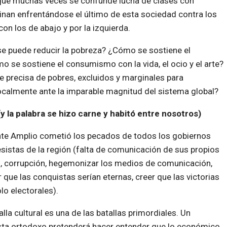
ya que muchas veces se confunde lucha de clases con
minan enfrentándose el último de esta sociedad contra los
on los de abajo y por la izquierda.
se puede reducir la pobreza? ¿Cómo se sostiene el
se sostiene el consumismo con la vida, el ocio y el arte?
e precisa de pobres, excluidos y marginales para
localmente ante la imparable magnitud del sistema global?
(y la palabra se hizo carne y habitó entre nosotros)
nte Amplio cometió l
os pecados de todos los gobiernos
sistas de la región (falta de comunicación de sus propios
, corrupción, hegemonizar los medios de comunicación,
 que las conquistas serían eternas, creer que las victorias
lo electorales).
alla cultural es una de las batallas primordiales. Un
ta ortodoxo pretenderá hacer entender que lo económico