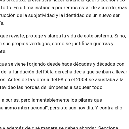
 todo. En última instancia podremos estar de acuerdo, mas
rucción de la subjetividad y la identidad de un nuevo ser
a.
ue reviste, protege y alarga la vida de este sistema. Si no,
n sus propios verdugos, como se justifican guerras y
te.
o que se viene forjando desde hace décadas y décadas con
e la fundación del FA la derecha decía que se iban a llevar
os. Antes de la victoria del FA en el 2004 se asustaba a la
ntevideo las hordas de lúmpenes a saquear todo.
a burlas, pero lamentablemente los pilares que
nismo internacional”, persiste aun hoy día. Y contra ello
da y además de qué manera se deben abordar. Secciona,