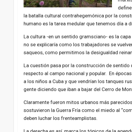
define
la batalla cultural contrahegemónica por la const
humano es la tarea medular que tenemos día a dí
La cultura -en un sentido gramsciano- es la capa q
no se explicaría como los trabajadores se vuelve
saqueos, como permitimos la desigualdad reinan
La cuestión pasa por la construcción de sentid
respecto al campo nacional y popular. En épocas d
a los niños a Cuba y que vendrían los tanques rus
gente diciendo que iban a bajar del Cerro de Mo
Claramente fueron mitos urbanos más parecidos 
sostuvieron la Guerra Fría como el miedo al “comu
deben luchar los frenteamplistas.
La derecha es así, marca los tópicos de la agen