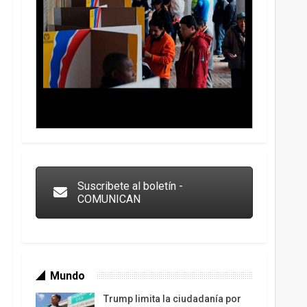
Trump y las drogas: la viga en los propios ojos
Suscribete al boletín -
COMUNICAN
Mundo
Trump limita la ciudadanía por