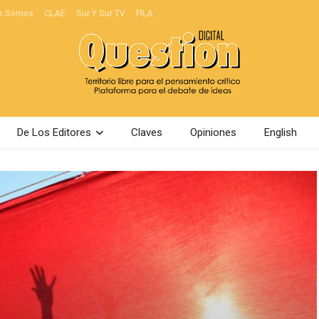
s Somos
CLAE
Sur Y Sur TV
FILA
De Los Editores
Claves
Opiniones
English