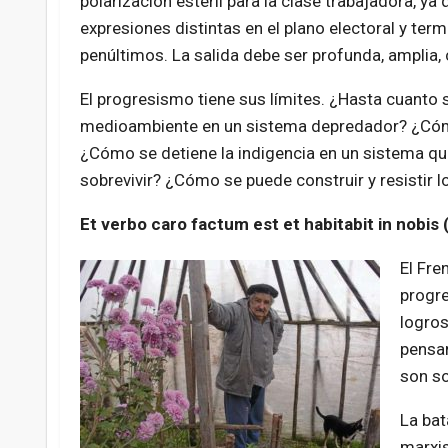
polarización estéril para la clase trabajadora, 
expresiones distintas en el plano electoral y ter
penúltimos. La salida debe ser profunda, amplia, c
El progresismo tiene sus límites. ¿Hasta cuanto 
medioambiente en un sistema depredador? ¿Cómo 
¿Cómo se detiene la indigencia en un sistema qu
sobrevivir? ¿Cómo se puede construir y resistir 
Et verbo caro factum est et habitabit in nobis 
El Fre
progre
logros
pensar
son so
La bat
marxis