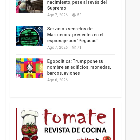
nacimiento, pese al revés del
Supremo
Ago 7, 2026
53
Los latinos le van dando la espalda a Trump
Servicios secretos de
Marruecos: presentes en el
espionaje con ‘Pegasus’
Ago 7, 2026
71
Egopolítica: Trump pone su
nombre en edificios, monedas,
barcos, aviones
Ago 6, 2026