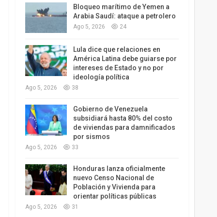
Bloqueo marítimo de Yemen a
Arabia Saudí: ataque a petrolero
Ago 5, 2026
24
Lula dice que relaciones en
América Latina debe guiarse por
intereses de Estado y no por
ideología política
Ago 5, 2026
38
Gobierno de Venezuela
subsidiará hasta 80% del costo
de viviendas para damnificados
por sismos
Ago 5, 2026
33
Honduras lanza oficialmente
nuevo Censo Nacional de
Población y Vivienda para
orientar políticas públicas
Ago 5, 2026
31