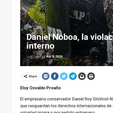
Daniel Noboa, la violac
interno
Last Updated
Abr 8, 2024
Ex vic
Share
Eloy Osvaldo Proaño
El empresario conservador Daniel Roy Gilchrist 
que resguardan los derechos internacionales de as
voluntad propia o por pedido extranjero.