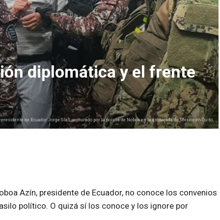
ión diplomática y el frente
epresidente de Ecuador Jorge Glas, capturado por la policía de Noboa en la embajada de México en Quito.
Noboa Azín, presidente de Ecuador, no conoce los convenios
ilo político. O quizá sí los conoce y los ignore por