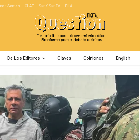
énes Somos
CLAE
Sur Y Sur TV
FILA
De Los Editores
Claves
Opiniones
English