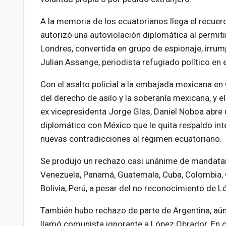
A la memoria de los ecuatorianos llega el recue
autorizó una autoviolación diplomática al permiti
Londres, convertida en grupo de espionaje, irrum
Julian Assange, periodista refugiado político en
Con el asalto policial a la embajada mexicana en Q
del derecho de asilo y la soberanía mexicana, y e
ex vicepresidenta Jorge Glas, Daniel Noboa abre 
diplomático con México que le quita respaldo int
nuevas contradicciones al régimen ecuatoriano.
Se produjo un rechazo casi unánime de mandatar
Venezuela, Panamá, Guatemala, Cuba, Colombia, Ch
Bolivia, Perú, a pesar del no reconocimiento de L
También hubo rechazo de parte de Argentina, aún 
llamó comunista ignorante a López Obrador. En co