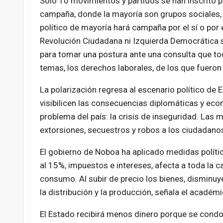
Solo 10 movimientos y partidos se han inscrito p
campaña, donde la mayoría son grupos sociales, 
político de mayoría hará campaña por el sí o por e
Revolución Ciudadana ni Izquierda Democrática s
para tomar una postura ante una consulta que toc
temas, los derechos laborales, de los que fueron
La polarización regresa al escenario político de 
visibilicen las consecuencias diplomáticas y eco
problema del país: la crisis de inseguridad. Las
extorsiones, secuestros y robos a los ciudadano
El gobierno de Noboa ha aplicado medidas políti
al 15%, impuestos e intereses, afecta a toda la 
consumo. Al subir de precio los bienes, disminuye
la distribución y la producción, señala el acad
El Estado recibirá menos dinero porque se condo