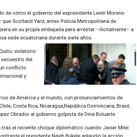
rdo de cómo el gobierno del expresidente Lenín Moreno
r que Scotland Yard, antes Policía Metropolitana de
piera en su propia embajada para arrestar –ilícitamente– a
 esa sede ecuatoriana durante siete años.
uito, violatorio
l secuestro del
un conflicto
ernacional y
ios de América y el mundo, con pronunciamientos de
ile, Costa Rica, Nicaragua,República Dominicana, Brasil,
ópez Obrador al gobierno golpista de Dina Boluarte.
tras el reciente choque diplomático cuando Javier Milei
ntraste,el presidente Nayib Bukele aplaudió la acción,