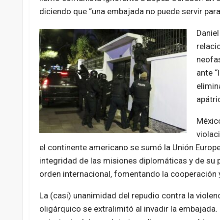
diciendo que “una embajada no puede servir para
D
aniel
relaci
neofas
ante “
elimin
apátri
México
violac
el continente americano se sumó la Unión Europe
integridad de las misiones diplomáticas y de su p
orden internacional, fomentando la cooperación 
La (casi) unanimidad del repudio contra la violen
oligárquico se extralimitó al invadir la embajad