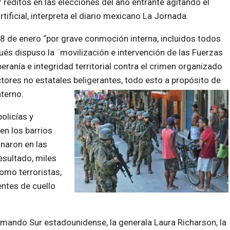
 réditos en las elecciones del año entrante agitando el
ificial, interpreta el diario mexicano La Jornada.
8 de enero “por grave conmoción interna, incluidos todos
pués dispuso la ¨movilización e intervención de las Fuerzas
eranía e integridad territorial contra el crimen organizado
ctores no estatales beligerantes, todo esto a propósito de
nterno.
olicías y
en los barrios
onaron en las
esultado, miles
omo terroristas,
entes de cuello
omando Sur estadounidense, la generala Laura Richarson, la