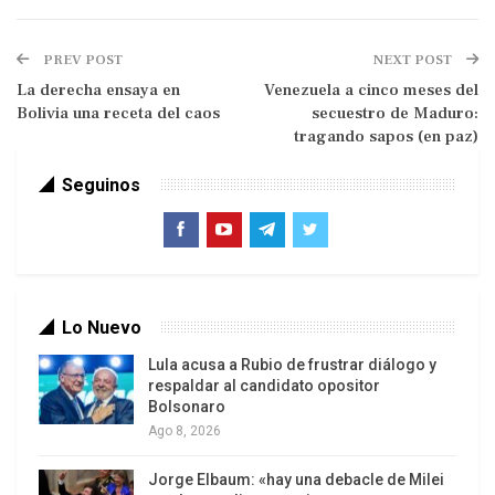
ni país que no quiera convertir en Estado 51.
PREV POST
NEXT POST
La derecha ensaya en
Venezuela a cinco meses del
Bolivia una receta del caos
secuestro de Maduro:
tragando sapos (en paz)
Seguinos
Se puede ofender con altura, como Oscar Wilde
cuando decía de los periodistas ingleses que “no
tienen nada que decir, y lo dicen”. El mandatario
norteño tiene mucho que decir, pero solo
Lo Nuevo
sandeces.
Lula acusa a Rubio de frustrar diálogo y
respaldar al candidato opositor
La más frecuente es la elusión del debate
Bolsonaro
mediante la denigración del interlocutor. Quien le
Ago 8, 2026
plantea algo, recibe a cambio un insulto. De Joe
Jorge Elbaum: «hay una debacle de Milei
Biden dijo que llegó a presidente porque como