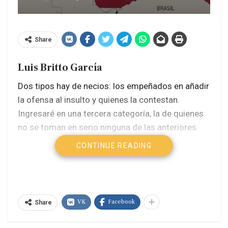
Share
Luis Britto García
Dos tipos hay de necios: los empeñados en añadir
la ofensa al insulto y quienes la contestan.
Ingresaré en una tercera categoría, la de quienes
no se toman en serio ninguna de las anteriores.
CONTINUE READING
Legendaria es la vocación del primer mandatario
estadounidense por ofender al prójimo sin
necesidad ni provecho. No hay casa del ahorcado
donde haya dejado de mencionar la soga,
VK
Facebook
Share
notabilidad que no haya querido suplantar —papa,
mesías, premio nobel, presidente de Venezuela—