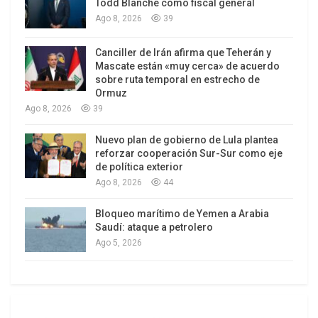
Todd Blanche como fiscal general
Rosie O’Donnell la rebajó como «cerda». De las
Ago 8, 2026
39
actrices en general afirmó que con ellas «puedes
hacer cualquier cosa».
Canciller de Irán afirma que Teherán y
Mascate están «muy cerca» de acuerdo
Si eso opina sobre sus compatriotas, paralela es
sobre ruta temporal en estrecho de
Ormuz
su pasión de rebajar colectivos que no conoce. A
Ago 8, 2026
39
los mandatarios reclutados para el “Shield of
Américas” advierte: “no piensen que voy a
Nuevo plan de gobierno de Lula plantea
reforzar cooperación Sur-Sur como eje
aprender su maldito idioma”. Sobre oriundos de
de política exterior
África, El Salvador y Haití se pregunta: “¿Por qué
Ago 8, 2026
44
tenemos gente de esos países de m… viviendo
aquí?”.
Bloqueo marítimo de Yemen a Arabia
Saudí: ataque a petrolero
De los mexicanos dice que “están dominados por
Ago 5, 2026
los carteles de la droga”. Sobre los venezolanos, a
los cuales se propone como presidente: “son
narcotraficantes, criminales, asesinos y