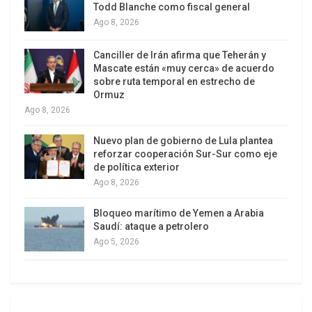
y no una apuesta a los ajustes con un destino de
Todd Blanche como fiscal general
incertidumbre nos reafirma en esta lucha y
Ago 8, 2026
seguiremos adelante”.
Canciller de Irán afirma que Teherán y
Mascate están «muy cerca» de acuerdo
Tras votar, el candidato del oficialista Frente
sobre ruta temporal en estrecho de
Amplio señaló que su comando ya comenzó a
Ormuz
trabajar “hace unos días” ante un posiComentó
Ago 8, 2026
que la campaña ha sido muy intensa y “llena de
Nuevo plan de gobierno de Lula plantea
alegría”. También habló sobre la situación
reforzar cooperación Sur-Sur como eje
latinoamericana y destacó que el clima
de política exterior
Ago 8, 2026
democrático y de respeto a las reglas del juego
que tiene Uruguay “es muy simbólico” y señaló
Bloqueo marítimo de Yemen a Arabia
que el país es “un oasis de certezas” entre los
Saudí: ataque a petrolero
diferentes escenarios que vive la región.
Ago 5, 2026
Mientras, la reforma constitucional sobre
seguridad y conocida como Vivir sin miedo
impulsada por el senador nacionalista Jorge