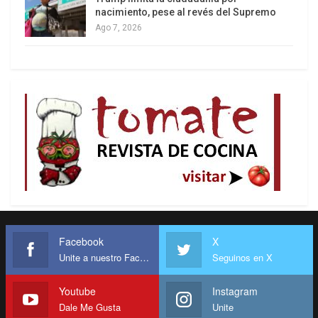
nacimiento, pese al revés del Supremo
Ago 7, 2026
Facebook
X
Unite a nuestro Facebook
Seguinos en X
Youtube
Instagram
Dale Me Gusta
Unite