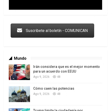
Trump y las drogas: la viga en los propios ojos
Suscribete al boletín - COMUNICAN
Mundo
Irán considera que es el mejor momento
para un acuerdo con EEUU
Ago 9, 2026
48
Cómo caen las potencias
Los latinos le van dando la espalda a Trump
Ago 9, 2026
48
Trump limita la ciudadanía por