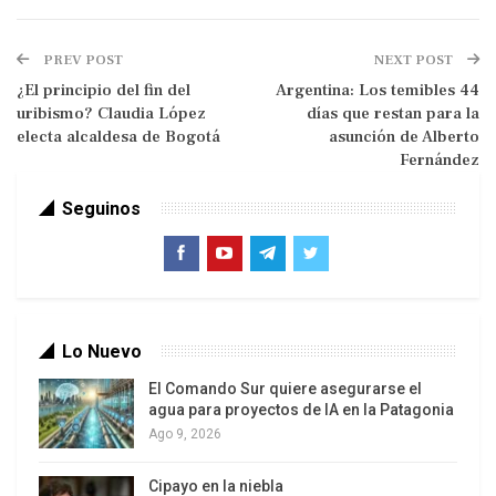
ultraderechista general Guido Manini Ríos, de
Cabildo Abierto, con el 10%. Si se comparan estos
PREV POST
NEXT POST
resultados con los de las elecciones de 2014, hay
¿El principio del fin del
Argentina: Los temibles 44
una caída del FA (47,8%), y del PN (30,9%). Por su
uribismo? Claudia López
días que restan para la
parte, el PC se mantuvo en un nivel similar, ya que
electa alcaldesa de Bogotá
asunción de Alberto
entonces contó con 12,9% .
Fernández
Seguinos
Lo Nuevo
El Comando Sur quiere asegurarse el
agua para proyectos de IA en la Patagonia
Ago 9, 2026
En esta elecciones 2,6 millones de uruguayas y
uruguayos estaban habilitados para elegir al
Cipayo en la niebla