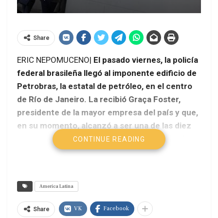
Share
ERIC NEPOMUCENO|
El pasado viernes, la policía
federal brasileña llegó al imponente edificio de
Petrobras, la estatal de petróleo, en el centro
de Río de Janeiro. La recibió Graça Foster,
presidente de la mayor empresa del país y que,
en su momento, alcanzó a ser una de las diez
mayores petroleras del mundo (hoy no está
CONTINUE READING
más entre las veinte).
America Latina
VK
Facebook
Share