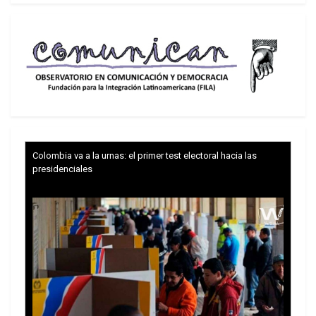
de escándalos.
Colombia va a la urnas: el primer test electoral hacia las
presidenciales
Todavía es temprano para saber hasta qué punto
todo eso perjudicará la campaña de Rousseff a la
reelección. Los sondeos más recientes apuntan a
una fuerte caída (seis puntos) de la actual
presidenta en su marcha rumbo a la reelección.
Ninguno de sus adversarios, sin embargo, se