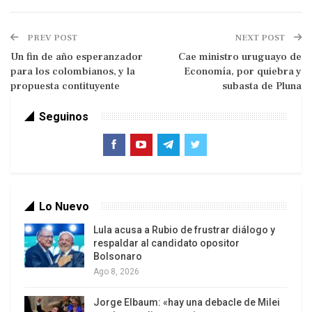
PREV POST
NEXT POST
Para lograr esa meta, escribió el Maestro D.F.
Un fin de año esperanzador
Cae ministro uruguayo de
Maza Zavala que era necesario:
“…un nacionalismo
para los colombianos, y la
Economía, por quiebra y
revolucionario que apuntase hacia la liquidación
propuesta contituyente
subasta de Pluna
del enclave capitalista extranjero, la liquidación
Seguinos
del régimen agrario latifundista, la pérdida del
poder de la oligarquía interna, el desarrollo de un
poderoso sector público de la economía básica,
con el dominio de todos los mecanismos
estratégicos del proceso de distribución y la
Lo Nuevo
convivencia con un sector privado limitado en
Lula acusa a Rubio de frustrar diálogo y
cierta gama de actividades productivas y de
respaldar al candidato opositor
servicios, dentro de la esfera puramente
Bolsonaro
Ago 8, 2026
económica…” “…planteamos la exigencia de la
liquidación del capitalismo que ha adquirido en
Jorge Elbaum: «hay una debacle de Milei
nuestro país sus características más negativas,