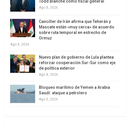
instituciones.
Todd Blanche como fiscal general
Ago 8, 2026
Como apuntase en sus libros nuestro profesor y
amigo, el historiador de la Economía Venezolana,
Canciller de Irán afirma que Teherán y
Mascate están «muy cerca» de acuerdo
camarada Federico Brito Figueroa, la perversa
sobre ruta temporal en estrecho de
deformación de nuestra actual oligarquía
Ormuz
parasitaria se origina desde la época colonial,
Ago 8, 2026
cuando los grandes terratenientes compartían la
Nuevo plan de gobierno de Lula plantea
condición de comerciantes monopolistas y
reforzar cooperación Sur-Sur como eje
usureros-prestamistas, para acumular una masa
de política exterior
Ago 8, 2026
de capital mercantil-usurario donde la riqueza
social fundamental se desarrollaba sobre la base
Bloqueo marítimo de Yemen a Arabia
de la explotación de los esclavos y de la población
Saudí: ataque a petrolero
rural en condiciones económicas y sociales
Ago 5, 2026
equivalente a la servidumbre medieval. Esta cita
de autoridad extraída de su obra Historia
Económica y Social de Venezuela, pinta de cuerpo