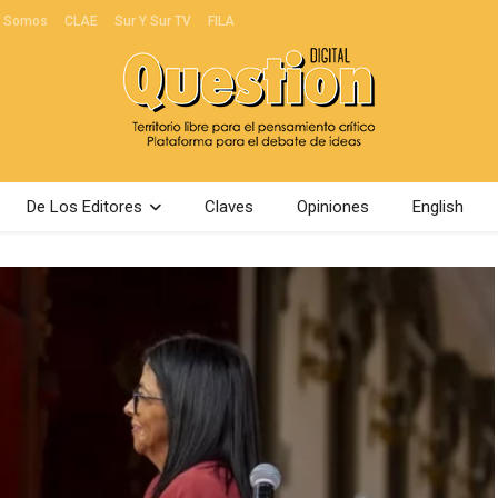
s Somos
CLAE
Sur Y Sur TV
FILA
De Los Editores
Claves
Opiniones
English