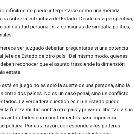
ero difícilmente puede interpretarse como una medida
gicos sobre la estructura del Estado. Desde esta perspectiva,
solidaridad personal, ni a consignas de simpatía política,
nales.
merece ser juzgado deberían preguntarse si una potencia
d al jefe de Estado de otro país. Del mismo modo, quienes
 deben reconocer que el asunto trasciende la dimensión
ía estatal.
 está en juego no es solo la suerte de una persona, sino la
ón entre dos países. No es un caso penal, sino un conflicto
Estados. La verdadera cuestión es si un Estado puede
r la fuerza militar contra otro país y privar de libertad a sus
as autoridades como instrumentos para imponer su
ad política. Por esta razón, corresponde a los poderes
os y a organizaciones de la sociedad articular una