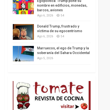
Egopolítica: Trump pone su
nombre en edificios, monedas,
barcos, aviones
Ago 6, 2026
54
Los latinos le van dando la espalda a Trump
Donald Trump, frustrado y
víctima de su egocentrismo
Ago 6, 2026
54
Marruecos, el ego de Trump y la
soberanía del Sahara Occidental
Ago 5, 2026