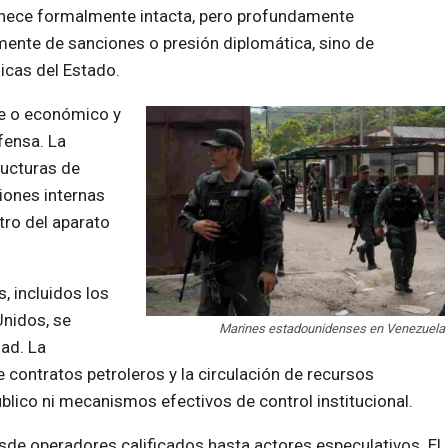
anece formalmente intacta, pero profundamente
amente de sanciones o presión diplomática, sino de
cas del Estado.
ble o económico y
fensa. La
ructuras de
iones internas
ro del aparato
s, incluidos los
nidos, se
Marines estadounidenses en Venezuela
dad. La
 contratos petroleros y la circulación de recursos
blico ni mecanismos efectivos de control institucional.
esde operadores calificados hasta actores especulativos. El