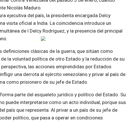
 militar contra Venezuela del pasado 3 de enero, cuando
nte Nicolás Maduro.
ura ejecutiva del país, la presidenta encargada Delcy
a visita oficial a India. La coincidencia introduce un
imultánea de l Delcy Rodríguez, y la presencia del principal
ano.
as definiciones clásicas de la guerra, que sitúan como
de la voluntad política de otro Estado y la reducción de su
perspectiva, las acciones emprendidas por Estados
ligir una derrota al ejército venezolano y privar al país de
oma como prisionero de su jefe de Estado.
orma parte del esqueleto jurídico y político del Estado. Su
 no puede interpretarse como un acto individual, porque sus
l país que representa. Al privar a un país de su jefe de
poder político, que pasa a operar en condiciones