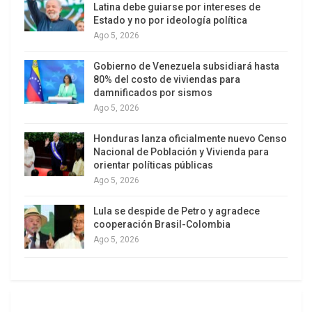
Latina debe guiarse por intereses de
abajo, se fueran construyendo nuevas formas de
Estado y no por ideología política
sociabilidad sustentadas en procesos de
Ago 5, 2026
democratización económica y política.
Gobierno de Venezuela subsidiará hasta
80% del costo de viviendas para
Todo ello en un proceso de agregación progresiva
damnificados por sismos
de organizaciones territoriales que, “como una
Ago 5, 2026
telaraña”, decía, fuera creando lo nuevo: la
Honduras lanza oficialmente nuevo Censo
democracia socialista, a la venezolana. Se trataba
Nacional de Población y Vivienda para
de un gran experimento de impulso del Poder
orientar políticas públicas
Popular desde el Estado, que logró animar y
Ago 5, 2026
movilizar a una parte muy importante del pueblo
Lula se despide de Petro y agradece
pobre del país. Todo eso quedó
cooperación Brasil-Colombia
programáticamente plasmado en el Plan de la
Ago 5, 2026
Patria, en el Golpe de Timón y en el Aló Presidente
Teórico N°1.
En 2013, sin embargo, entraron en resonancia