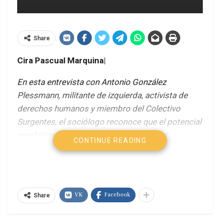
Share
Cira Pascual Marquina|
En esta entrevista con Antonio González
Plessmann, militante de izquierda, activista de
derechos humanos y miembro del Colectivo
Surgentes, el sociólogo reconoce que el potencial
revolucionario del chavismo puede estar
CONTINUE READING
aletargado, pero puede reactivarse en cualquier
momento.
-La llegada de Chávez al poder abre un periodo de
VK
Facebook
intensa participación popular, desde la
Share
movilización y activación masiva del pueblo en el